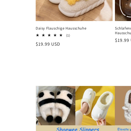
Daisy Flauschige Hausschuhe
Schlafend
Haussch
1
(1)
Normal
$19.99
Bewertungen
Normaler
$19.99 USD
insgesamt
Preis
Preis