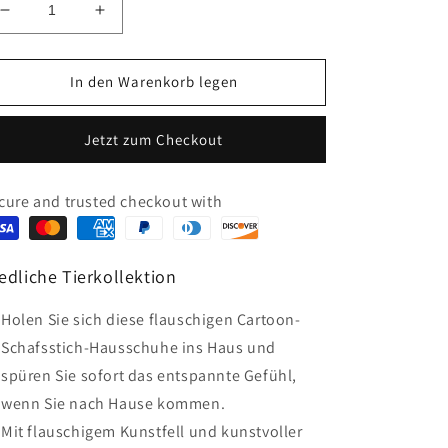
Verringere
Erhöhe
die
die
Menge
Menge
für
für
In den Warenkorb legen
Ears
Ears
Up
Up
Jetzt zum Checkout
Sheep
Sheep
Flauschige
Flauschige
Hausschuhe
Hausschuhe
cure and trusted checkout with
edliche Tierkollektion
Holen Sie sich diese flauschigen Cartoon-
Schafsstich-Hausschuhe ins Haus und
spüren Sie sofort das entspannte Gefühl,
wenn Sie nach Hause kommen.
Mit flauschigem Kunstfell und kunstvoller