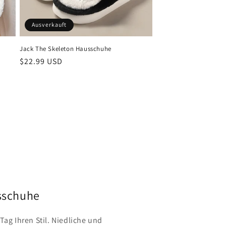
Ausverkauft
Jack The Skeleton Hausschuhe
Normaler
$22.99 USD
Preis
sschuhe
Tag Ihren Stil. Niedliche und