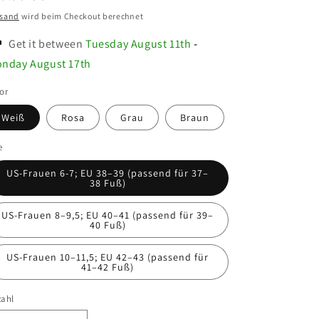
eis
rsand
wird beim Checkout berechnet
Get it between
Tuesday August 11th
-
nday August 17th
or
Weiß
Rosa
Grau
Braun
e
US-Frauen 6-7; EU 38–39 (passend für 37–
38 Fuß)
US-Frauen 8–9,5; EU 40–41 (passend für 39–
40 Fuß)
US-Frauen 10–11,5; EU 42–43 (passend für
41–42 Fuß)
zahl