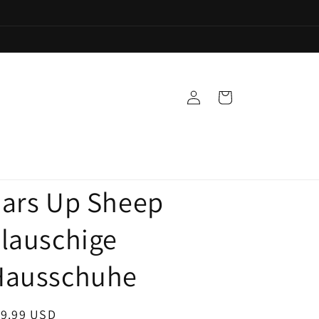
Einloggen
Warenkorb
Ears Up Sheep
lauschige
Hausschuhe
ormaler
19.99 USD