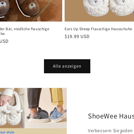
er Bär, niedliche flauschige
Ears Up Sheep Flauschige Hausschuhe
uhe
Normaler
$19.99 USD
er
 USD
Preis
Alle anzeigen
ShoeWee Hau
Verbessern Sie jeden 