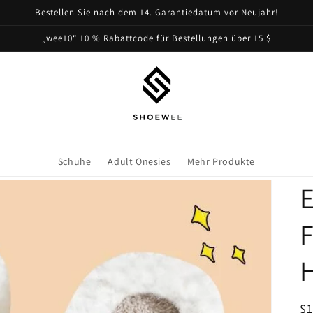
Bestellen Sie nach dem 14. Garantiedatum vor Neujahr!
„wee10“ 10 % Rabattcode für Bestellungen über 15 $
Schuhe
Adult Onesies
Mehr Produkte
F
N
$